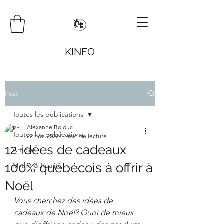
KINFO
Post
Toutes les publications
Alexanne Bolduc
Toutes les publications
22 nov. 2022
11 min de lecture
12 idées de cadeaux
Articles
100% québécois à offrir à
Mythe & Réalité
Noël
Vous cherchez des idées de 
cadeaux de Noël? Quoi de mieux 