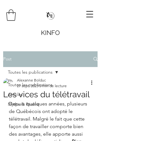
KINFO
Post
Toutes les publications
Alexanne Bolduc
Toutes les publications
27 sept. 2023
5 min de lecture
Les vices du télétravail
Articles
Depuis quelques années, plusieurs 
Mythe & Réalité
de Québécois ont adopté le 
télétravail. Malgré le fait que cette 
façon de travailler comporte bien 
des avantages, elle apporte aussi 