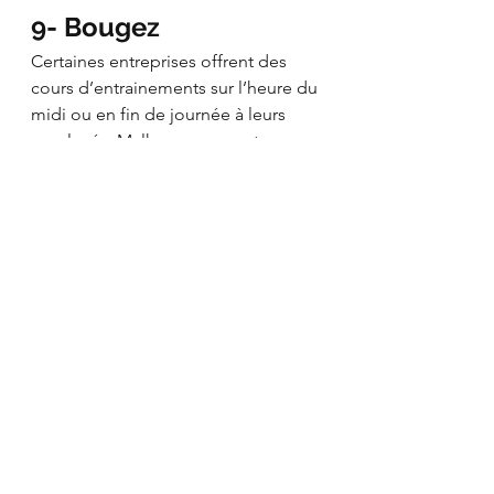
9- Bougez 
Certaines entreprises offrent des 
cours d’entrainements sur l’heure du 
midi ou en fin de journée à leurs 
employés. Malheureusement, avec 
le télétravail, possible que vous ayez 
arrêté de bouger, surtout depuis 
que les salles de sports et les sports 
collectifs sont arrêtés. 
Le sport 
devient donc en second plan.
Sachez 
qu’il existe une multitude 
d’applications 
gratuites pour vous 
faire bouger et plusieurs
kinésiologues 
qui n’attendent que 
vous, pour vous aider à vous faire 
bouger de façon saine et sécuritaire 
dans le confort de votre maison! Il 
n’y a donc aucune excuse d’arrêter 