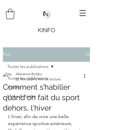
KINFO
Post
Toutes les publications
Alexanne Bolduc
Toutes les publications
22 févr. 2024
2 min de lecture
Comment s’habiller
Articles
quand on fait du sport
Mythe & Réalité
dehors, l'hiver
L'hiver, afin de vivre une belle 
expérience sportive extérieure, 