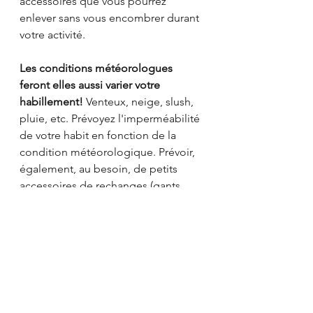
accessoires que vous pourrez 
enlever sans vous encombrer durant 
votre activité.
Les conditions météorologues 
feront elles aussi varier votre 
habillement!
 Venteux, neige, slush, 
pluie, etc. Prévoyez l'imperméabilité 
de votre habit en fonction de la 
condition météorologique. Prévoir, 
également, au besoin, de petits 
accessoires de rechanges (gants, 
tuque, bas, cache cou, etc.), peuvent 
également vous aider à contrôler 
l'humidité  et vous aider à garder un 
meilleur contrôle de votre confort. 
Vous voilà prêts à bien vous vêtir et 
aller bouger dehors!