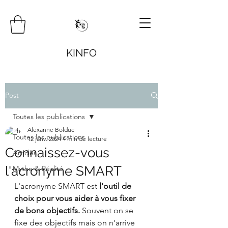
KINFO
Post
Toutes les publications
Alexanne Bolduc
Toutes les publications
12 janv. 2024
4 min de lecture
Connaissez-vous
Articles
l'acronyme SMART
Mythe & Réalité
L'acronyme SMART est 
l'outil de 
choix pour vous aider à vous fixer 
de bons objectifs.
 Souvent on se 
fixe des objectifs mais on n'arrive 