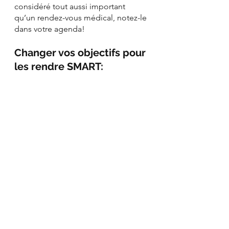
considéré tout aussi important 
qu’un rendez-vous médical, notez-le 
dans votre agenda!
Changer vos objectifs pour 
les rendre SMART:
Voici quelques 
contrexemples 
changés en
objectifs smart
Être plus en forme
du 10 janvier au 31 janvier, 
faire un entrainement de 20 
minutes, 3 fois par semaine
Perdre du poids
du 10 janvier au 31 janvier, 
marcher 40 minutes par 
jour, 5 fois par semaine  
dans le but de perdre 3 lbs.
Manger mieux
du 10 janvier au 31 janvier, 