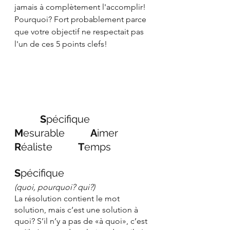
jamais à complètement l'accomplir! 
Pourquoi? Fort probablement parce 
que votre objectif ne respectait pas 
l'un de ces 5 points clefs!
          S
pécifique          
M
esurable          
A
imer          
R
éaliste          
T
emps
S
pécifique 
(quoi, pourquoi? qui?)
La résolution contient le mot 
solution, mais c’est une solution à 
quoi? S’il n’y a pas de «à quoi»,
c’est 