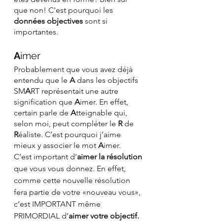
que non! C'est pourquoi les
données objectives 
sont si 
importantes.
A
imer
Probablement que vous avez déjà 
entendu que le 
A
 dans les objectifs 
SM
A
RT représentait une autre 
signification que 
A
imer. En effet, 
certain parle de 
A
tteignable qui, 
selon moi, peut compléter le 
R
 de 
R
éaliste. C’est pourquoi j’aime 
mieux y associer le mot 
A
imer.
C’est important d’
aimer la résolution
que vous vous donnez. En effet, 
comme cette nouvelle résolution 
fera partie de votre «nouveau vous», 
c’est IMPORTANT même 
PRIMORDIAL d’
aimer votre objectif.