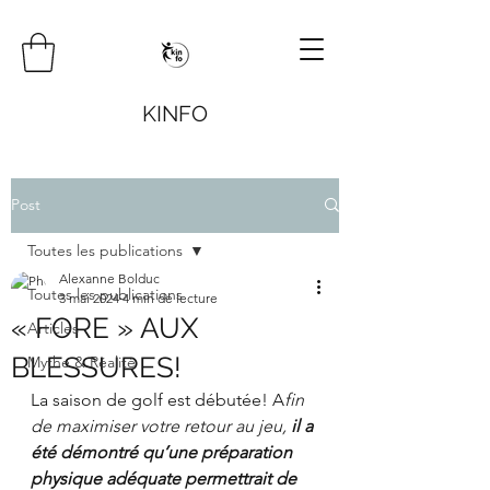
KINFO
Post
Toutes les publications
Alexanne Bolduc
Toutes les publications
3 mai 2024
4 min de lecture
« FORE » AUX
Articles
BLESSURES!
Mythe & Réalité
La saison de golf est débutée! A
fin 
de maximiser votre retour au jeu, 
il a 
été démontré qu’une préparation 
physique adéquate permettrait de 