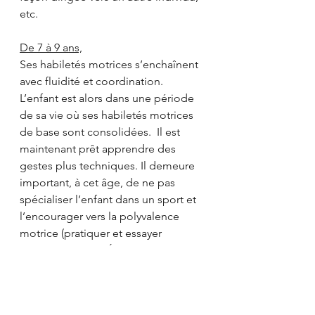
etc.
De 7 à 9 ans,
Ses habiletés motrices s’enchaînent 
avec fluidité et coordination. 
L’enfant est alors dans une période 
de sa vie où ses habiletés motrices 
de base sont consolidées.  Il est 
maintenant prêt apprendre des 
gestes plus techniques. Il demeure 
important, à cet âge, de ne pas 
spécialiser l’enfant dans un sport et 
l’encourager vers la polyvalence 
motrice (pratiquer et essayer 
plusieurs sports.) Éventuellement, ça 
fera de lui un athlète beaucoup plus 
complet!