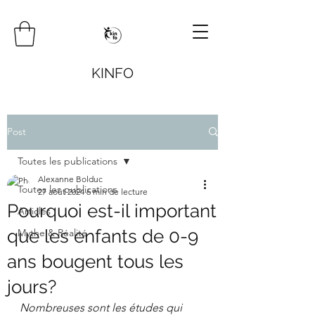
KINFO
Post
Toutes les publications
Alexanne Bolduc
Toutes les publications
27 août 2024
6 min de lecture
Pourquoi est-il important
Articles
que les enfants de 0-9
Mythe & Réalité
ans bougent tous les
jours?
Nombreuses sont les études qui 